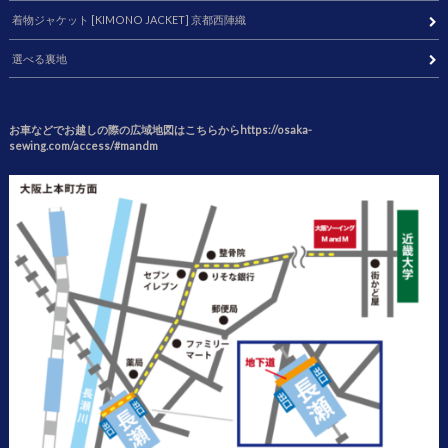
着物ジャケット [KIMONO JACKET] 京都西陣織
選べる裏地
お車などでお越しの際の広域地図はこちらからhttps://osaka-
sewing.com/access/#mandm