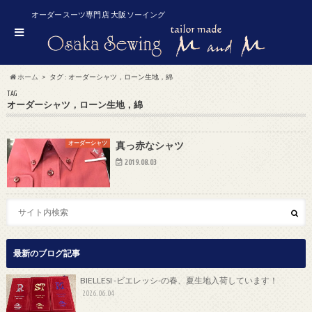
オーダースーツ専門店 大阪ソーイング
ホーム
タグ : オーダーシャツ，ローン生地，綿
TAG
オーダーシャツ，ローン生地，綿
オーダーシャツ
真っ赤なシャツ
2019.08.03
最新のブログ記事
BIELLESI -ビエレッシ-の春、夏生地入荷しています！
2026.06.04