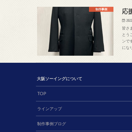
応
制作事例
2022
皆さ
とう
ンで
にな
大阪ソーイングについて
TOP
ラインアップ
制作事例ブログ