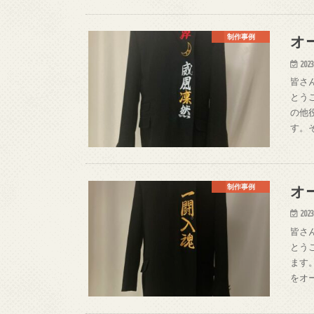
オ
制作事例
2023
皆さ
とう
の他
す。
オ
制作事例
2023
皆さ
とう
ます
をオ