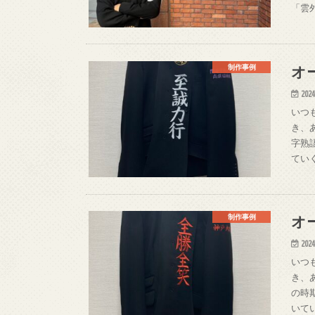
「雲
オ
制作事例
2024
いつ
き、
字熟
てい
オ
制作事例
2024
いつ
き、
の時
いて