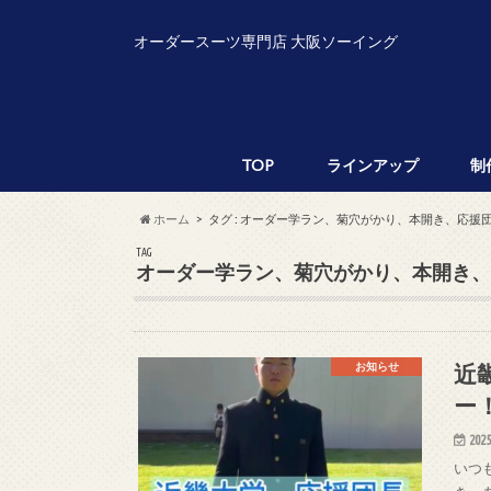
オーダースーツ専門店 大阪ソーイング
TOP
ラインアップ
制
ホーム
タグ : オーダー学ラン、菊穴がかり、本開き、応援
TAG
オーダー学ラン、菊穴がかり、本開き、
近
お知らせ
ー
2025
いつ