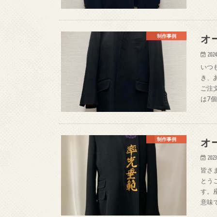
オ
制作事例
2024
いつ
き、
ご注
は7
オ
制作事例
2023
皆さ
とう
す。
意味