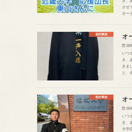
き、
させ
オー
オ
制作事例
2024
いつ
き、
きま
と、
オ
制作事例
2024
いつ
き、
大学