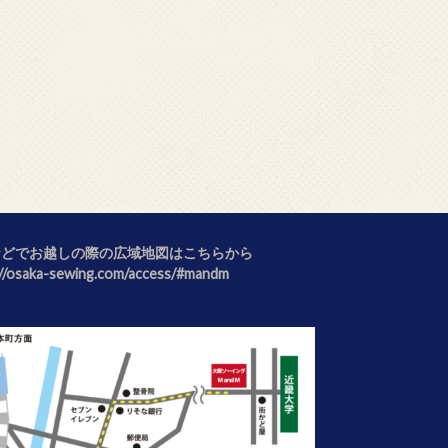
などでお越しの際の広域地図はこちらから
://osaka-sewing.com/access/#mandm