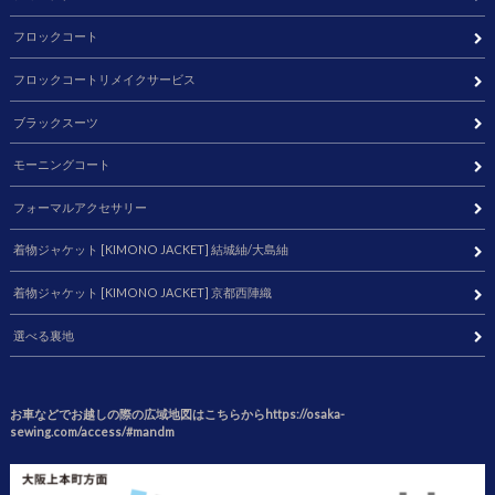
フロックコート
フロックコートリメイクサービス
ブラックスーツ
モーニングコート
フォーマルアクセサリー
着物ジャケット [KIMONO JACKET] 結城紬/大島紬
着物ジャケット [KIMONO JACKET] 京都西陣織
選べる裏地
お車などでお越しの際の広域地図はこちらからhttps://osaka-
sewing.com/access/#mandm