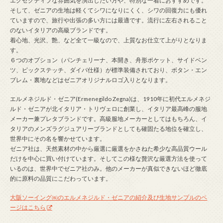
エグゼクティブな雰囲気を演出したい方や、特別な一着におすすめです。
そして、ゼニアの生地は軽くてシワになりにくく、シワの回復力にも優れ
ていますので、旅行や出張の多い方には最適です。流行に左右されること
のないイタリアの高級ブランドです。
着心地、光沢、艶、など全て一級なので、上質なお仕立て上がりとなりま
す。
６つのオプション（パンチェリーナ、本開き、舟形ポケット、サイドベン
ツ、ピックステッチ、ダイバ仕様）が標準装備されており、ボタン・エン
ブレム・裏地などはゼニアオリジナルロゴ入りとなります。
エルメネジルド・ゼニア(Ermenegildo Zegna)は、1910年に初代エルメネジ
ルド・ゼニアが北イタリア・トリヴェロに創業し、イタリア最高峰の服地
メーカー兼プレタブランドです。高級服地メーカーとしてはもちろん、イ
タリアのメンズラグジュアリーブランドとしても確固たる地位を確立し、
世界中にその名を響かせています。
ゼニア社は、天然素材の中から厳選に厳選をかさねた希少な高品質ウール
だけを中心に買い付けています。そしてこの様な贅沢な厳選方法を使って
いるのは、世界中でゼニア社のみ。他のメーカーが真似できないほど徹底
的に原料の品質にこだわっています。
大阪ソーイング㈱のエルメネジルド・ゼニアの紹介及び生地サンプルのペ
ージはこちら