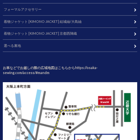
フォーマルアクセサリー
着物ジャケット [KIMONO JACKET] 結城紬/大島紬
着物ジャケット [KIMONO JACKET] 京都西陣織
選べる裏地
お車などでお越しの際の広域地図はこちらからhttps://osaka-
sewing.com/access/#mandm