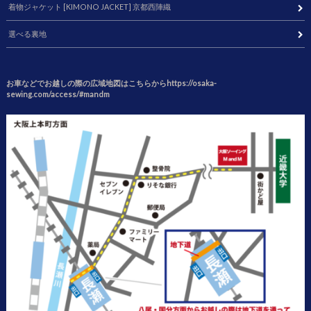
着物ジャケット [KIMONO JACKET] 京都西陣織
選べる裏地
お車などでお越しの際の広域地図はこちらからhttps://osaka-
sewing.com/access/#mandm