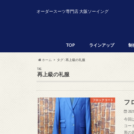
オーダースーツ専門店 大阪ソーイング
TOP
ラインアップ
制
ホーム
タグ : 再上級の礼服
TAG
再上級の礼服
フ
フロックコート
2021
今回
コー
形の