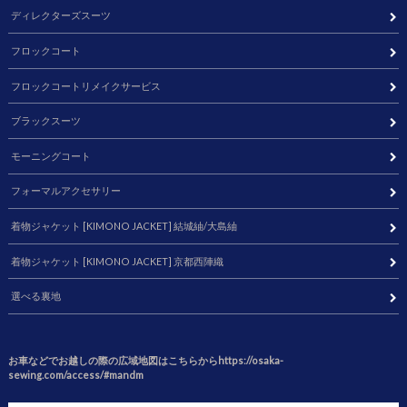
ディレクターズスーツ
フロックコート
フロックコートリメイクサービス
ブラックスーツ
モーニングコート
フォーマルアクセサリー
着物ジャケット [KIMONO JACKET] 結城紬/大島紬
着物ジャケット [KIMONO JACKET] 京都西陣織
選べる裏地
お車などでお越しの際の広域地図はこちらからhttps://osaka-
sewing.com/access/#mandm