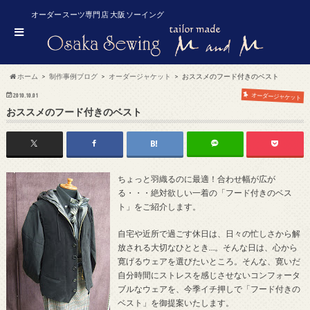
オーダースーツ専門店 大阪ソーイング
ホーム
制作事例ブログ
オーダージャケット
おススメのフード付きのベスト
2010.10.01
オーダージャケット
おススメのフード付きのベスト
ちょっと羽織るのに最適！合わせ幅が広が
る・・・絶対欲しい一着の「フード付きのベス
ト」をご紹介します。
自宅や近所で過ごす休日は、日々の忙しさから解
放される大切なひととき…。そんな日は、心から
寛げるウェアを選びたいところ。そんな、寛いだ
自分時間にストレスを感じさせないコンフォータ
ブルなウェアを、今季イチ押しで「フード付きの
ベスト」を御提案いたします。