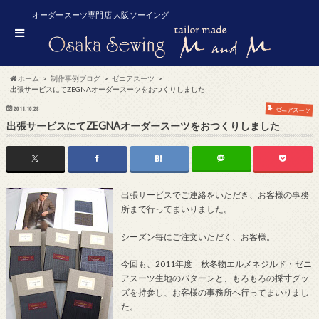
オーダースーツ専門店 大阪ソーイング
ホーム
制作事例ブログ
ゼニアスーツ
出張サービスにてZEGNAオーダースーツをおつくりしました
2011.10.28
ゼニアスーツ
出張サービスにてZEGNAオーダースーツをおつくりしました
出張サービスでご連絡をいただき、お客様の事務
所まで行ってまいりました。
シーズン毎にご注文いただく、お客様。
今回も、2011年度 秋冬物エルメネジルド・ゼニ
アスーツ生地のパターンと、もろもろの採寸グッ
ズを持参し、お客様の事務所へ行ってまいりまし
た。