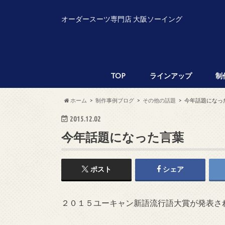
オーダースーツ専門店 大阪ソーイング
TOP
ラインアップ
制
ホーム
制作事例ブログ
その他の話題
今年話題になっ
2015.12.02
今年話題になった言葉
ポスト
シェア
２０１５ユーキャン新語流行語大賞が発表さ