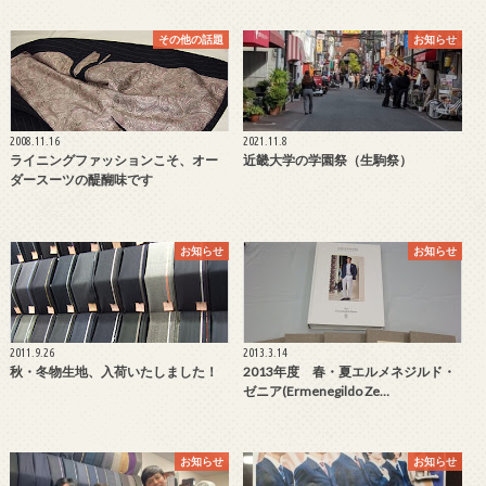
その他の話題
お知らせ
2008.11.16
2021.11.8
ライニングファッションこそ、オー
近畿大学の学園祭（生駒祭）
ダースーツの醍醐味です
お知らせ
お知らせ
2011.9.26
2013.3.14
秋・冬物生地、入荷いたしました！
2013年度 春・夏エルメネジルド・
ゼニア(Ermenegildo Ze…
お知らせ
お知らせ