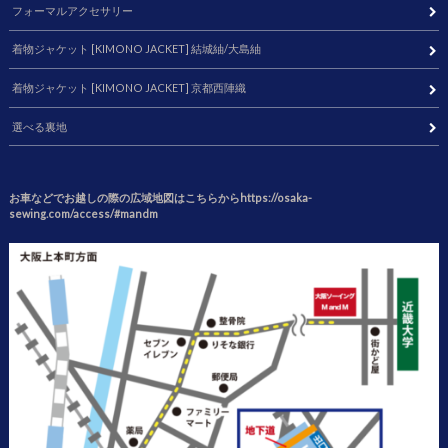
フォーマルアクセサリー
着物ジャケット [KIMONO JACKET] 結城紬/大島紬
着物ジャケット [KIMONO JACKET] 京都西陣織
選べる裏地
お車などでお越しの際の広域地図はこちらからhttps://osaka-
sewing.com/access/#mandm