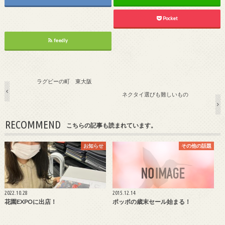
Pocket
feedly
ラグビーの町 東大阪
ネクタイ選びも難しいもの
RECOMMEND
こちらの記事も読まれています。
お知らせ
その他の話題
2022.10.28
2015.12.14
花園EXPOに出店！
ポッポの歳末セール始まる！