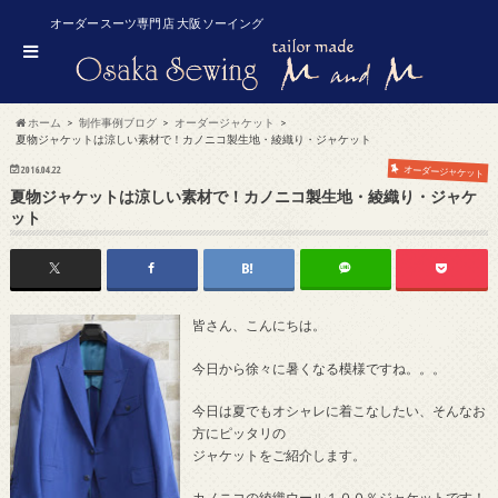
オーダースーツ専門店 大阪ソーイング
ホーム
制作事例ブログ
オーダージャケット
夏物ジャケットは涼しい素材で！カノニコ製生地・綾織り・ジャケット
2016.04.22
オーダージャケット
夏物ジャケットは涼しい素材で！カノニコ製生地・綾織り・ジャケ
ット
皆さん、こんにちは。
今日から徐々に暑くなる模様ですね。。。
今日は夏でもオシャレに着こなしたい、そんなお
方にピッタリの
ジャケットをご紹介します。
カノニコの綾織ウール１００％ジャケットです！