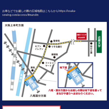
お車などでお越しの際の広域地図はこちらからhttps://osaka-
sewing.com/access/#mandm