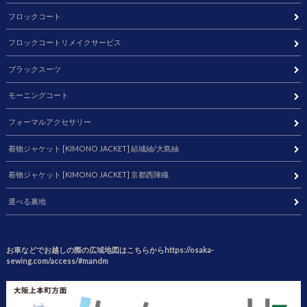
フロックコート
フロックコートリメイクサービス
ブラックスーツ
モーニングコート
フォーマルアクセサリー
着物ジャケット [KIMONO JACKET] 結城紬/大島紬
着物ジャケット [KIMONO JACKET] 京都西陣織
選べる裏地
お車などでお越しの際の広域地図はこちらからhttps://osaka-
sewing.com/access/#mandm