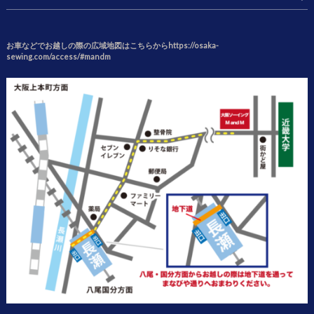
お車などでお越しの際の広域地図はこちらからhttps://osaka-
sewing.com/access/#mandm