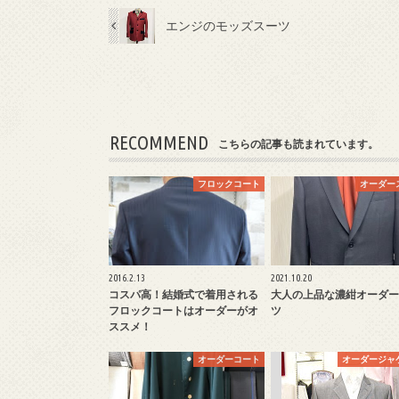
エンジのモッズスーツ
RECOMMEND
こちらの記事も読まれています。
フロックコート
オーダー
2016.2.13
2021.10.20
コスパ高！結婚式で着用される
大人の上品な濃紺オーダー
フロックコートはオーダーがオ
ツ
ススメ！
オーダーコート
オーダージャ