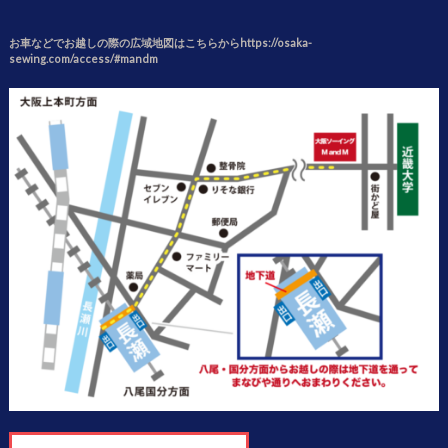
お車などでお越しの際の広域地図はこちらからhttps://osaka-
sewing.com/access/#mandm