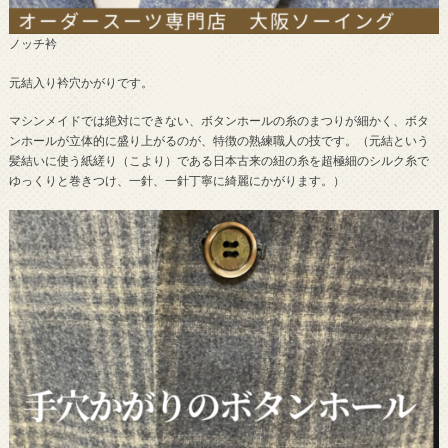
ノッチ衿
元結入り衿穴かがりです。
マシンメイドでは絶対にできない、ボタンホールの糸のまつりが細かく、ボタ
ンホールが立体的に盛り上がるのが、特徴の熟練職人の技です。（元結という
髪結いに使う紙縒り（こより）である日本古来の紐の糸を超極細のシルク糸で
ゆっくりと巻きつけ、一針、一針丁寧に綺麗にかがります。）