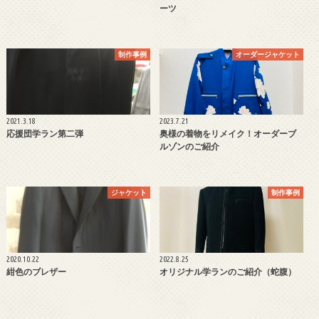
ーツ
制作事例
オーダージャケット
2021.3.18
2023.7.21
応援団学ラン第二弾
奥様の着物をリメイク！オーダーブ
ルゾンのご紹介
ジャケット
制作事例
2020.10.22
2022.8.25
紺色のブレザー
オリジナル学ランのご紹介（蛇腹）