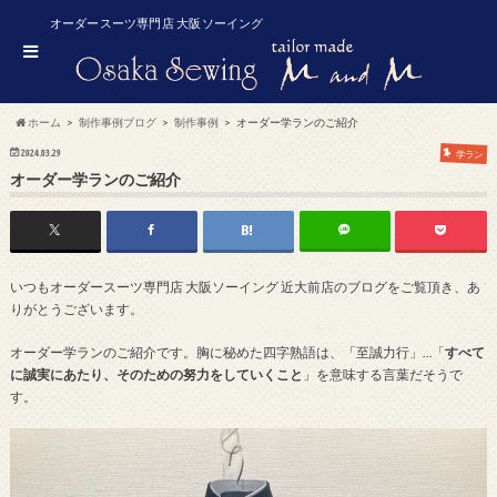
オーダースーツ専門店 大阪ソーイング
ホーム
制作事例ブログ
制作事例
オーダー学ランのご紹介
2024.03.29
学ラン
オーダー学ランのご紹介
いつもオーダースーツ専門店 大阪ソーイング 近大前店のブログをご覧頂き、あ
りがとうございます。
オーダー学ランのご紹介です。胸に秘めた四字熟語は、「至誠力行」…「
すべて
に誠実にあたり、そのための努力をしていくこと
」を意味する言葉だそうで
す。