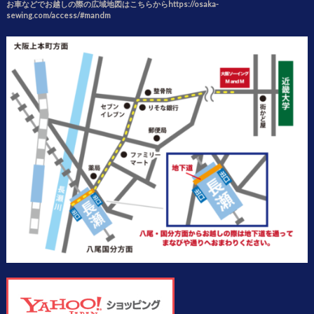
お車などでお越しの際の広域地図はこちらからhttps://osaka-
sewing.com/access/#mandm