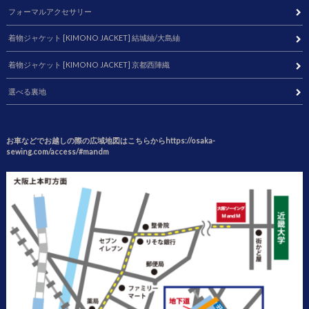
フォーマルアクセサリー
着物ジャケット [KIMONO JACKET] 結城紬/大島紬
着物ジャケット [KIMONO JACKET] 京都西陣織
選べる裏地
お車などでお越しの際の広域地図はこちらからhttps://osaka-
sewing.com/access/#mandm