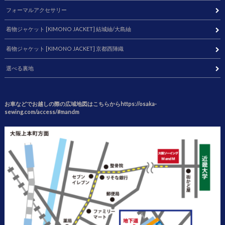
フォーマルアクセサリー
着物ジャケット [KIMONO JACKET] 結城紬/大島紬
着物ジャケット [KIMONO JACKET] 京都西陣織
選べる裏地
お車などでお越しの際の広域地図はこちらからhttps://osaka-
sewing.com/access/#mandm