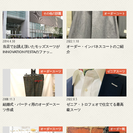
その他の話題
オーダーコート
2014.4.30
2022.1.10
当店でお誂え頂いたモッズスーツが
オーダー・インバネスコートのご紹
INNOVATION FESTAのファッ…
介
オーダースーツ
ゼニアスーツ
2008.11.3
2022.8.5
結婚式・パーティ用のオーダースー
ゼニア・トロフェオで仕立てる最高
ツ作成
級スーツ
オーダースーツ
オーダー靴